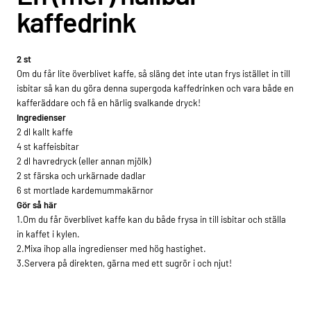
kaffedrink
2 st
Om du får lite överblivet kaffe, så släng det inte utan frys istället in till
isbitar så kan du göra denna supergoda kaffedrinken och vara både en
kafferäddare och få en härlig svalkande dryck!
Ingredienser
2 dl kallt kaffe
4 st kaffeisbitar
2 dl havredryck (eller annan mjölk)
2 st färska och urkärnade dadlar
6 st mortlade kardemummakärnor
Gör så här
1.Om du får överblivet kaffe kan du både frysa in till isbitar och ställa
in kaffet i kylen.
2.Mixa ihop alla ingredienser med hög hastighet.
3.Servera på direkten, gärna med ett sugrör i och njut!