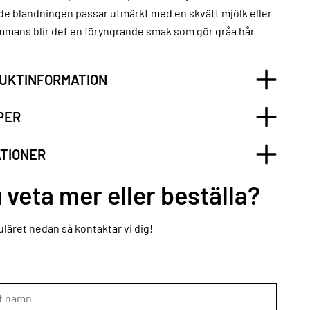
de blandningen passar utmärkt med en skvätt mjölk eller
ammans blir det en föryngrande smak som gör gråa hår
UKTINFORMATION
PER
ATIONER
u veta mer eller beställa?
läret nedan så kontaktar vi dig!