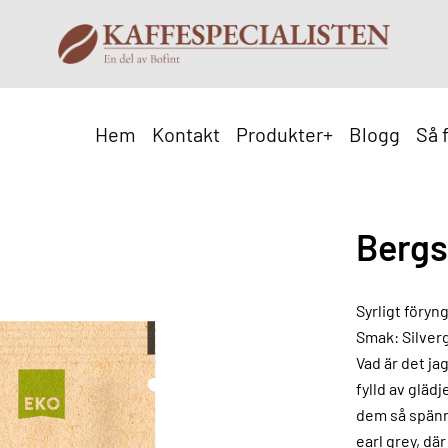
Hem
Kontakt
Produkter
+
Blogg
Så 
Bergs
Syrligt föryn
Smak: Silver
Vad är det ja
fylld av gläd
dem så spänn
earl grey, dä