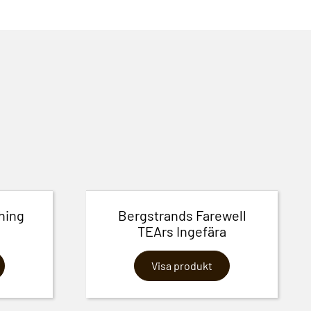
hing
Bergstrands Farewell
TEArs Ingefära
Visa produkt