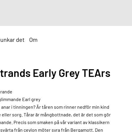
funkar det
Om
trands Early Grey TEArs
grande
glimmande Earl grey
g anar i tinningen? Är tåren som rinner nedför min kind
je eller sorg. Tårar är mångbottnade, det är det som gör
ande. Precis som smaken på vår variant av klassikern
r svärta från ceylon möter syra från Bergamott. Den