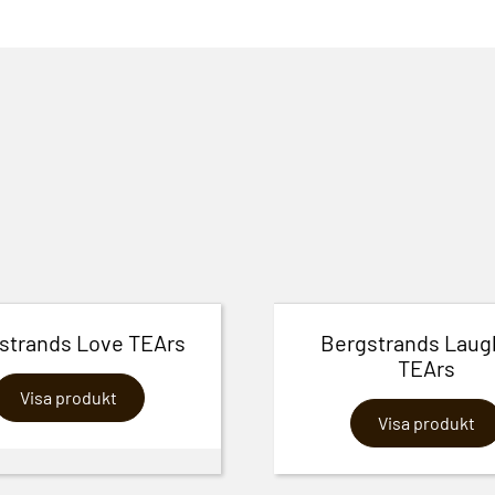
strands Love TEArs
Bergstrands Laug
TEArs
Visa produkt
Visa produkt