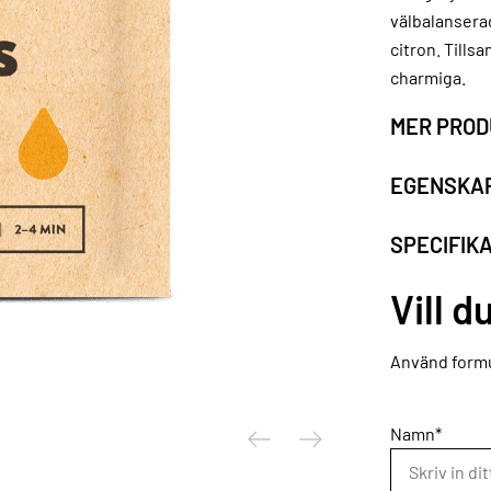
välbalansera
citron. Tills
charmiga.
MER PROD
EGENSKA
SPECIFIK
Vill d
Använd formu
Namn*