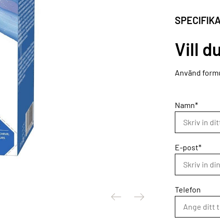
SPECIFIK
Vill d
Använd formu
Namn*
E-post*
Telefon