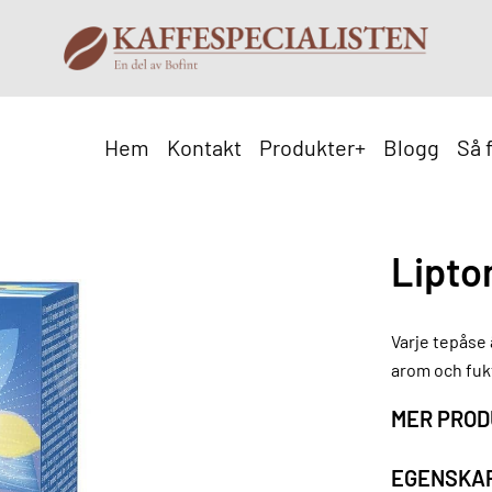
Hem
Kontakt
Produkter
+
Blogg
Så 
Lipto
Varje tepåse ä
arom och fuk
MER PROD
EGENSKA