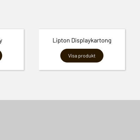
y
Lipton Displaykartong
Visa produkt