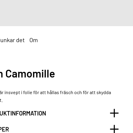
funkar det
Om
n Camomille
r insvept i folie för att hållas fräsch och för att skydda
t.
UKTINFORMATION
PER