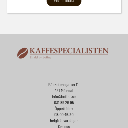
Visa produkt
Bäckstensgatan 11
431 Mölndal
info@bofint.se
031 89 26 95
Öppettider:
08.00-16.30
helgfria vardagar
Om oss