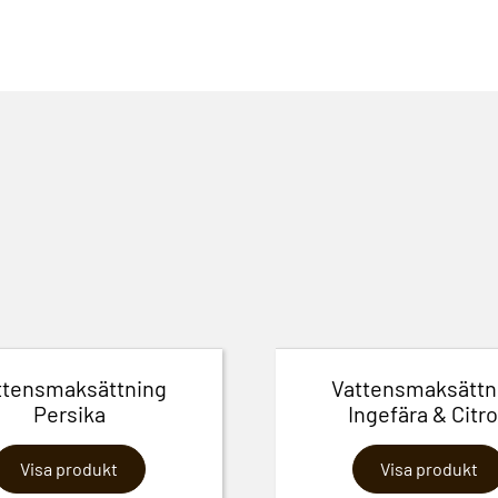
ttensmaksättning
Vattensmaksättn
Persika
Ingefära & Citr
Visa produkt
Visa produkt