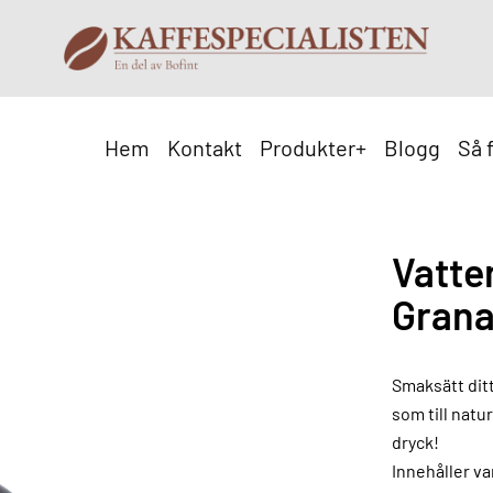
Hem
Kontakt
Produkter
+
Blogg
Så 
Vatte
Grana
Smaksätt ditt
som till natur
dryck!
Innehåller va