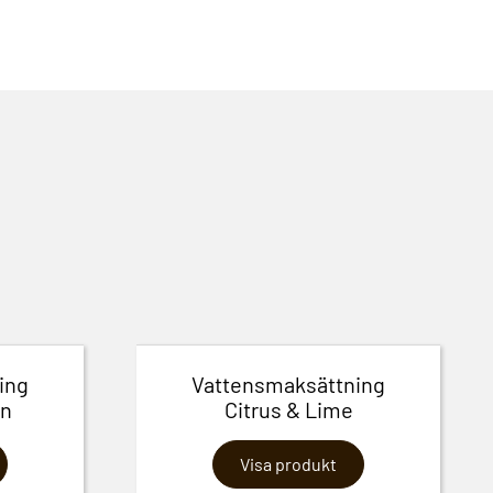
ing
Vattensmaksättning
on
Citrus & Lime
Visa produkt