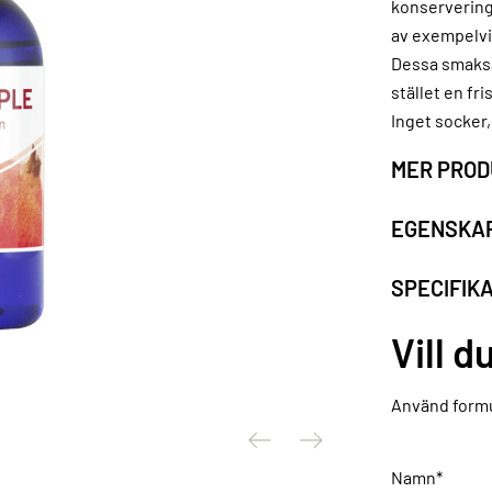
konservering
av exempelvi
Dessa smaksä
stället en fr
Inget socker, 
MER PROD
EGENSKA
SPECIFIK
Vill d
Använd formu
Namn*