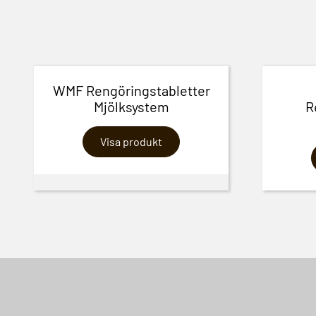
WMF Rengöringstabletter
Mjölksystem
R
Visa produkt