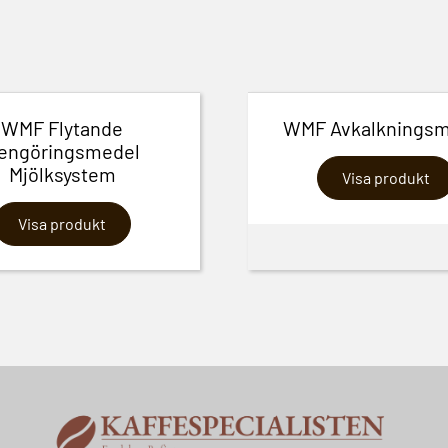
WMF Flytande
WMF Avkalkningsm
engöringsmedel
Mjölksystem
Visa produkt
Visa produkt