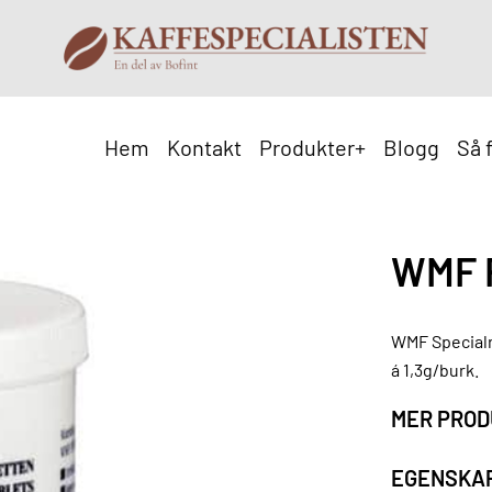
Hem
Kontakt
Produkter
+
Blogg
Så 
WMF R
WMF Specialr
á 1,3g/burk.
MER PROD
EGENSKA