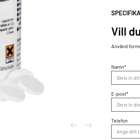
SPECIFIK
Vill d
Använd formu
Namn*
E-post*
Telefon