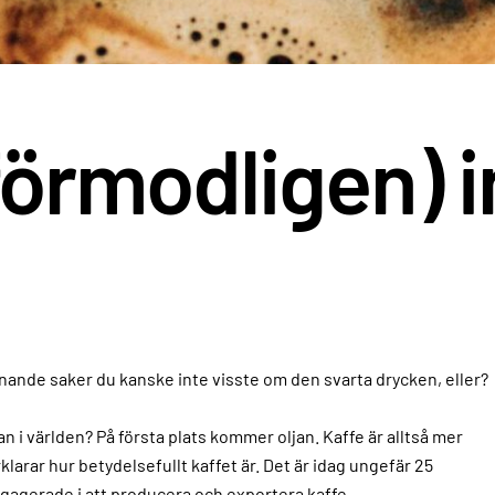
förmodligen) 
nande saker du kanske inte visste om den svarta drycken, eller?
 i världen? På första plats kommer oljan. Kaffe är alltså mer
klarar hur betydelsefullt kaffet är. Det är idag ungefär 25
ngagerade i att producera och exportera kaffe.