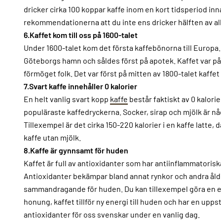
dricker cirka 100 koppar kaffe inom en kort tidsperiod inna
rekommendationerna att du inte ens dricker hälften av alla
6.Kaffet kom till oss på 1600-talet
Under 1600-talet kom det första kaffebönorna till Europa. 
Göteborgs hamn och såldes först på apotek. Kaffet var på 
förmöget folk. Det var först på mitten av 1800-talet kaffe
7.Svart kaffe innehåller 0 kalorier
En helt vanlig svart kopp
kaffe
består faktiskt av 0 kalori
populäraste kaffedryckerna. Socker, sirap och mjölk är någr
Tillexempel är det cirka 150-220 kalorier i en kaffe latte,
kaffe utan mjölk.
8.
Kaffe är gynnsamt för huden
Kaffet är full av antioxidanter som har antiinflammatorisk
Antioxidanter bekämpar bland annat rynkor och andra åld
sammandragande för huden. Du kan tillexempel göra en 
honung, kaffet tillför ny energi till huden och har en upps
antioxidanter för oss svenskar under en vanlig dag.