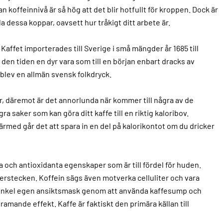
n koffeinnivå är så hög att det blir hotfullt för kroppen. Dock är
 dessa koppar, oavsett hur tråkigt ditt arbete är.
Kaffet importerades till Sverige i små mängder år 1685 till
den tiden en dyr vara som till en början enbart dracks av
t blev en allmän svensk folkdryck.
er, däremot är det annorlunda när kommer till några av de
a saker som kan göra ditt kaffe till en riktig kaloribov.
 därmed går det att spara in en del på kalorikontot om du dricker
a och antioxidanta egenskaper som är till fördel för huden.
erstecken. Koffein sägs även motverka celluliter och vara
enkel egen ansiktsmask genom att använda kaffesump och
tramande effekt. Kaffe är faktiskt den primära källan till