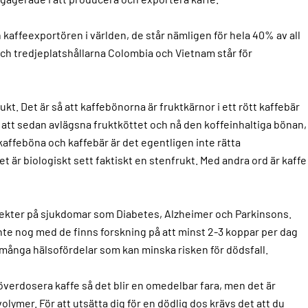
kaffeexportören i världen, de står nämligen för hela 40% av all
ch tredjeplatshållarna Colombia och Vietnam står för
ukt. Det är så att kaffebönorna är fruktkärnor i ett rött kaffebär
r att sedan avlägsna fruktköttet och nå den koffeinhaltiga bönan,
affeböna och kaffebär är det egentligen inte rätta
t är biologiskt sett faktiskt en stenfrukt. Med andra ord är kaffe
fekter på sjukdomar som Diabetes, Alzheimer och Parkinsons.
te nog med de finns forskning på att minst 2-3 koppar per dag
så många hälsofördelar som kan minska risken för dödsfall.
t överdosera kaffe så det blir en omedelbar fara, men det är
lymer. För att utsätta dig för en dödlig dos krävs det att du