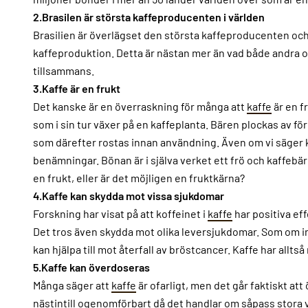
2.Brasilen är största kaffeproducenten i världen
Brasilien är överlägset den största kaffeproducenten och 
kaffeproduktion. Detta är nästan mer än vad både andra o
tillsammans.
3.Kaffe är en frukt
Det kanske är en överraskning för många att
kaffe
är en fr
som i sin tur växer på en kaffeplanta. Bären plockas av fö
som därefter rostas innan användning. Även om vi säger k
benämningar. Bönan är i själva verket ett frö och kaffebäre
en frukt, eller är det möjligen en fruktkärna?
4.Kaffe kan skydda mot vissa sjukdomar
Forskning har visat på att koffeinet i
kaffe
har positiva ef
Det tros även skydda mot olika leversjukdomar. Som om in
kan hjälpa till mot återfall av bröstcancer. Kaffe har allt
5.Kaffe kan överdoseras
Många säger att
kaffe
är ofarligt, men det går faktiskt at
nästintill ogenomförbart då det handlar om såpass stora vo