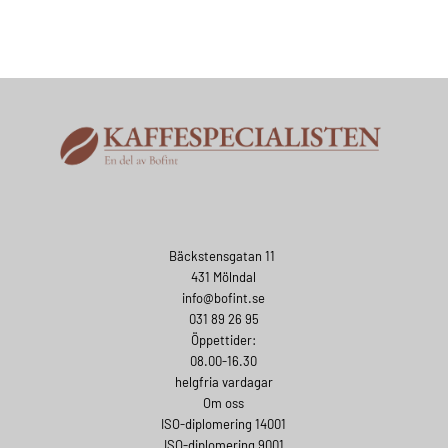
Bäckstensgatan 11
431 Mölndal
info@bofint.se
031 89 26 95
Öppettider:
08.00-16.30
helgfria vardagar
Om oss
ISO-diplomering 14001
ISO-diplomering 9001