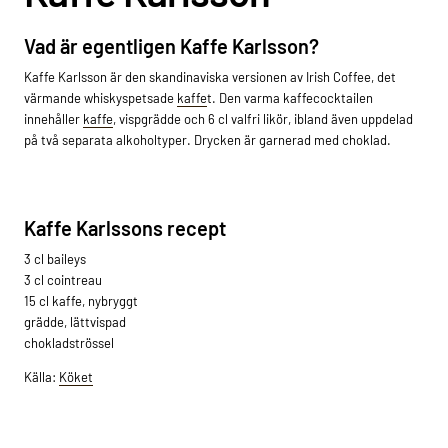
Vad är egentligen Kaffe Karlsson?
Kaffe Karlsson är den skandinaviska versionen av Irish Coffee, det
värmande whiskyspetsade
kaffe
t. Den varma kaffecocktailen
innehåller
kaffe
, vispgrädde och 6 cl valfri likör, ibland även uppdelad
på två separata alkoholtyper. Drycken är garnerad med choklad.
Kaffe Karlssons recept
3 cl baileys
3 cl cointreau
15 cl kaffe, nybryggt
grädde, lättvispad
chokladströssel
Källa:
Köket