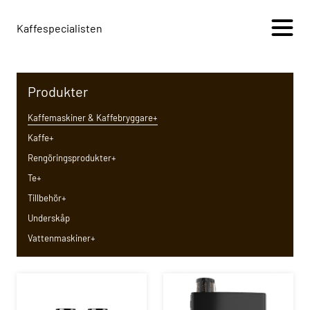
Kaffespecialisten
Produkter
Kaffemaskiner & Kaffebryggare
+
+
Kaffe
+
Rengöringsprodukter
+
Te
+
Tillbehör
+
Underskåp
Vattenmaskiner
+