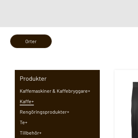
Orter
Produkter
Kaffemaskiner & Kaffebryggare
+
Kaffe
+
Rengöringsprodukter
+
Te
+
Tillbehör
+