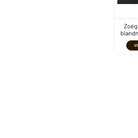
Zoég
blandn
V