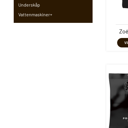
Underskåp
Vattenmaskiner
+
Zoé
V